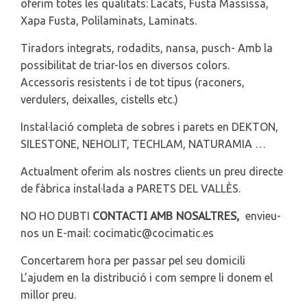
oferim totes les qualitats: Lacats, Fusta Massissa,
Xapa Fusta, Polilaminats, Laminats.
Tiradors integrats, rodadits, nansa, pusch- Amb la
possibilitat de triar-los en diversos colors.
Accessoris resistents i de tot tipus (raconers,
verdulers, deixalles, cistells etc.)
Instal·lació completa de sobres i parets en DEKTON,
SILESTONE, NEHOLIT, TECHLAM, NATURAMIA …
Actualment oferim als nostres clients un preu directe
de fàbrica instal·lada a PARETS DEL VALLÈS.
CONTACTI AMB NOSALTRES,
NO HO DUBTI
envieu-
nos un E-mail: cocimatic@cocimatic.es
Concertarem hora per passar pel seu domicili
L’ajudem en la distribució i com sempre li donem el
millor preu.