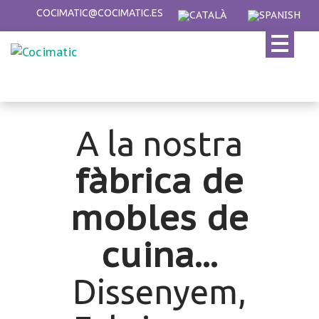
Skip
COCIMATIC@COCIMATIC.ES
to
content
A la nostra
fàbrica de
mobles de
cuina...
Dissenyem,