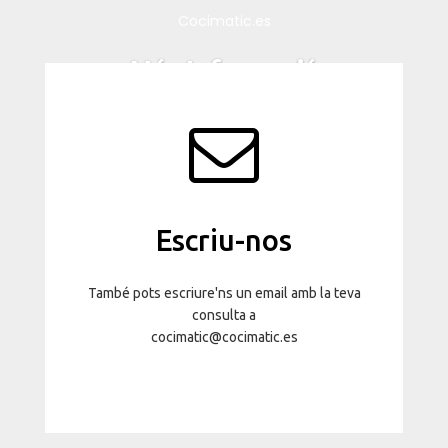
Cocimatic.es
Més Informació
Escriu-nos
També pots escriure'ns un email amb la teva
consulta a
cocimatic@cocimatic.es